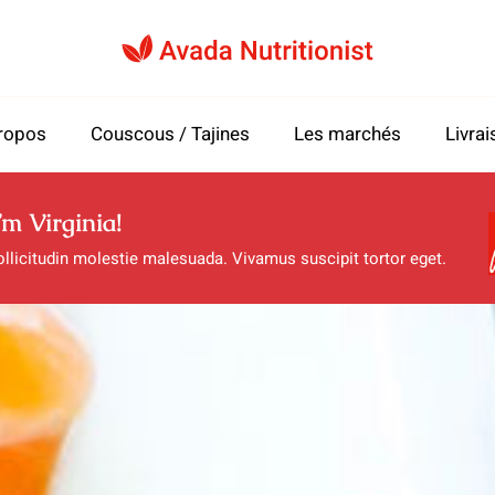
ropos
Couscous / Tajines
Les marchés
Livrai
’m Virginia!
llicitudin molestie malesuada. Vivamus suscipit tortor eget.