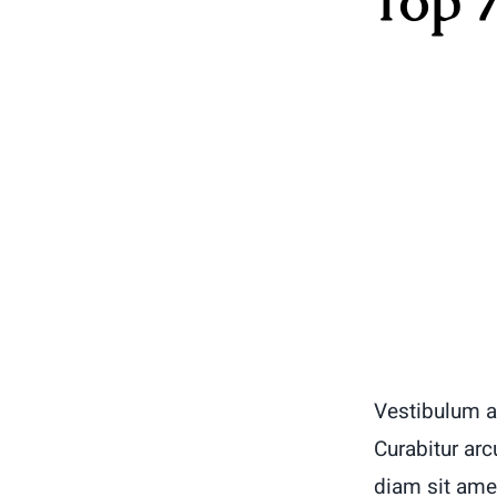
Top 7
Vestibulum a
Curabitur arc
diam sit ame