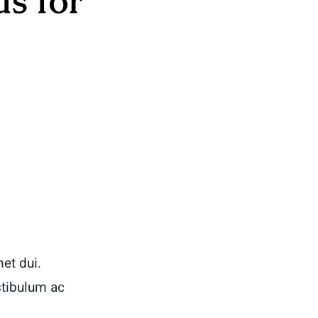
ds for
et dui.
stibulum ac